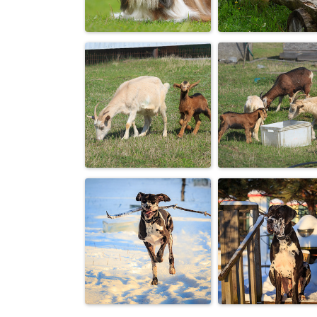
Аусси
«Вырасту — стану
(австралийски
спортсменом!»
овчарки)
«Чур, моя
Ши-тцу
лавочка!»
Почти жеребенок
Тест на мужест
:-)
:-)