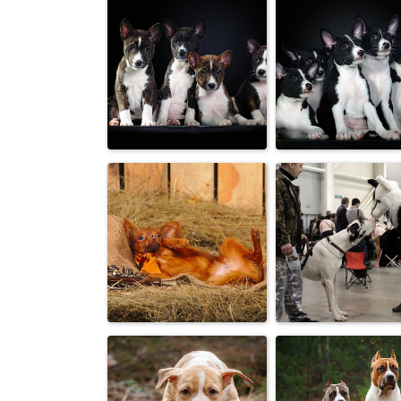
«Когда у собаки
Восхитительн
есть УТКА и
бархатное и
миска, ош...
трепетное с...
Щенки
Щенки
бассенджи
бассенджи