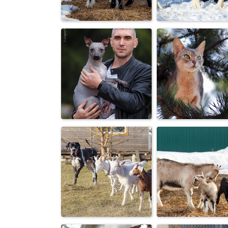
Весенние
«Хозяин, где
«разборки»
ты?»
Чертенята :-)
Не слушаются
Брутальная
Абиссинская
парочка :-)
кошка на сосн