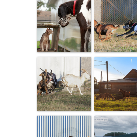
Мой идеальный
Немецкий дог
пастух! (из
его козлята :-
старенького...
Прятки
Догонялки