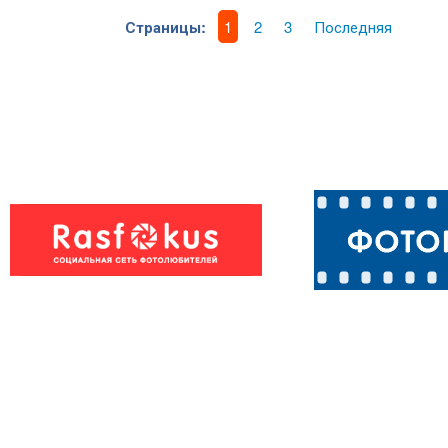
Страницы:
1
2
3
Последняя
Обозревает св
Чтоб согреться
владения :-)