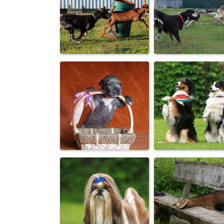
«Рога, копыта…
Красивые
главное — у кого
направо, умн
ЗУБЫ!»
налево ԅ...
«Да не трогал 
Гаврилыч, беги! :-)
твоего ребенк
врёт ...