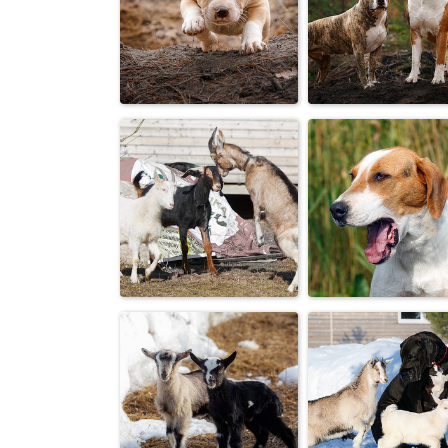
Русский той
«Ты кто?!»
длинношерстный
«Вижу цель, не
вижу
Амстаффы
препятствий,
увер...