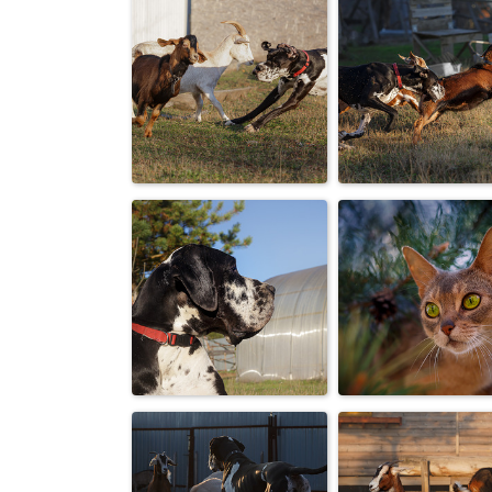
«Вижу цель, не
От топота коп
вижу
пыль по пол
препятствий,
летит ;-)
увер...
От топота коп
Салочки :-)
пыль по пол
летит