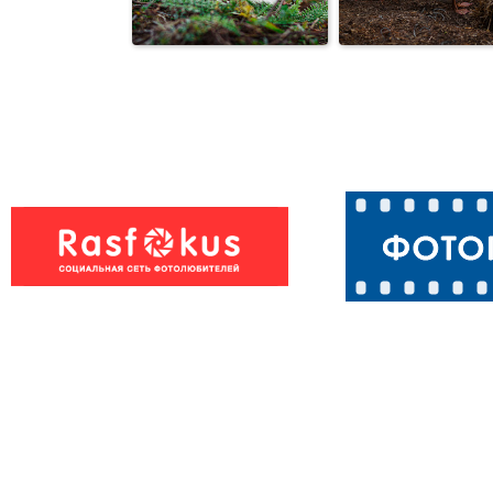
Московская
Осень
чёрная квочка
цыпленком
Гусиное пёрышко
Гуси ландски