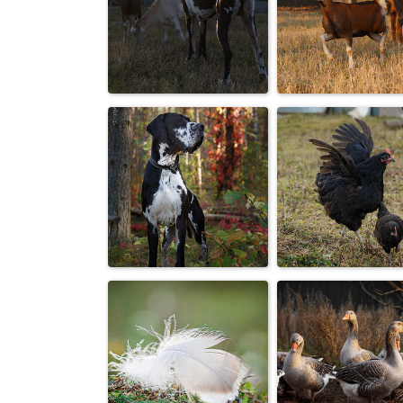
Мой любимый
Кысь на охот
сВинкс 🤪
Последние
Гляделки
лучики теплог
солнца