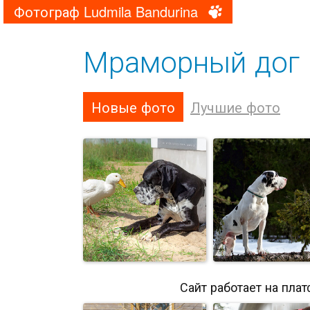
Фотограф Ludmila Bandurina
Мраморный дог
Новые фото
Лучшие фото
Сайт работает на пла