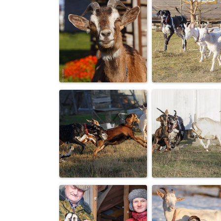
Полуальпийская
Весенние
коза Дереза
«разборки»
Мой идеальны
Позирует и
пастух! (из
улыбается :-)
старенького..