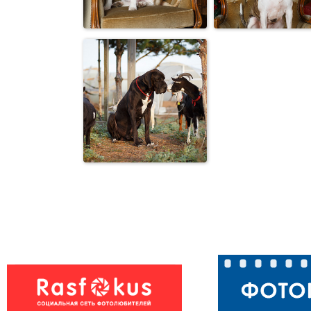
«Ну я понял. А
Выясняют
пугать-то когда
отношения :-)
будешь?»
Американски
Фиби
стаффордширс
терьер
Снюхались :-)