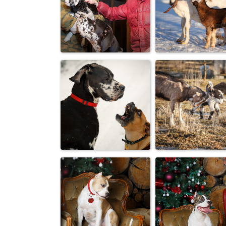
От топота копыт
«Рога, копыт
пыль по полю
главное — у ко
летит
ЗУБЫ!»
Умиротворённо
Сделка :-)
:-)