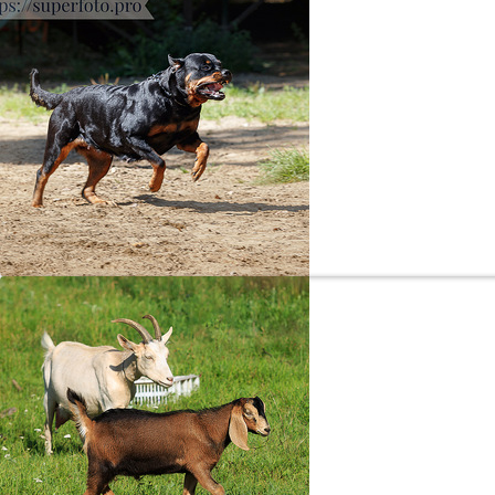
«Да не трогал 
Ротв