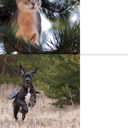
Брута
Абиссин