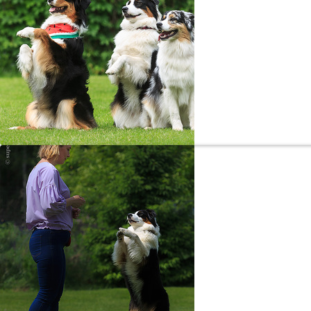
«Вырасту —
Аусси (ав