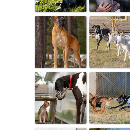
Китайская
Чертенята :-)
хохлатая собака
Степан весенний,
Брутальная
после дождичка
парочка :-)
в чет...
Мой идеальны
Немецкий дог
пастух! (из
старенького..