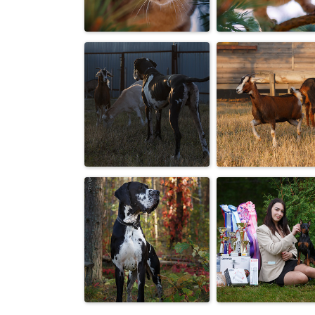
Обозревает свои
Китайская
владения :-)
хохлатая соба
Кысь на охоте
Хищник
Последние
Гляделки
лучики теплог
солнца