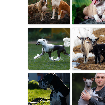
«Сами вы собак
«Ты кто?!»
убийцы. Не
трогали мы...
Амстаффы
Щенок амстаф