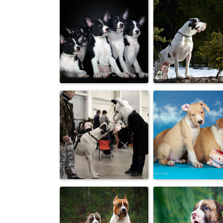
«Когда у собаки
есть УТКА и
Winner!
миска, ош...
Щенки
В поисках вес
бассенджи