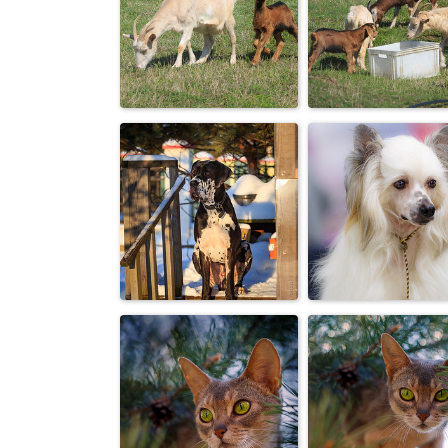
Ротвейлер на
«Вырасту — ста
работе
спортсменом!
Почти жеребенок
Тест на мужест
:-)
:-)