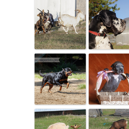
Прятки
Догонялки
«Рога, копыта…
Мой любимы
главное — у кого
сВинкс 🤪
ЗУБЫ!»