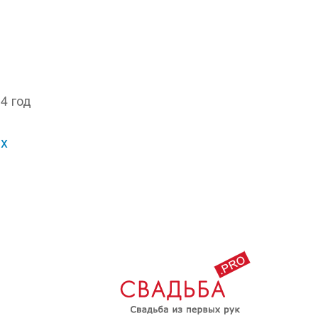
4 год
х