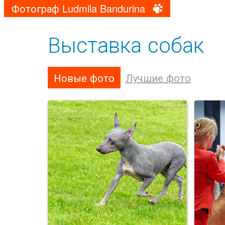
Фотограф Ludmila Bandurina
Выставка собак
Новые фото
Лучшие фото